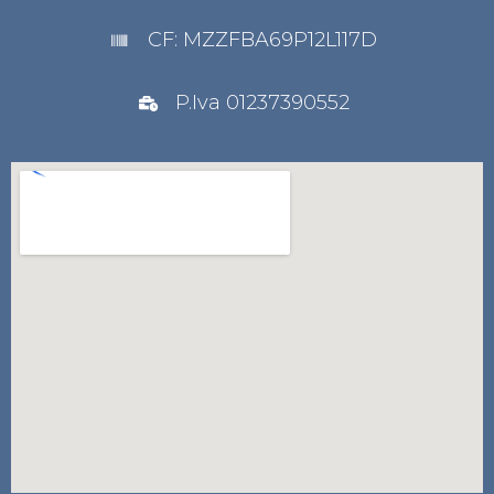
CF: MZZFBA69P12L117D
P.Iva 01237390552